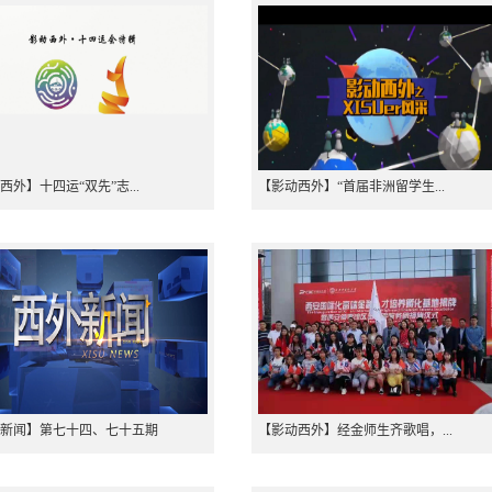
西外】十四运“双先”志...
【影动西外】“首届非洲留学生...
新闻】第七十四、七十五期
【影动西外】经金师生齐歌唱，...