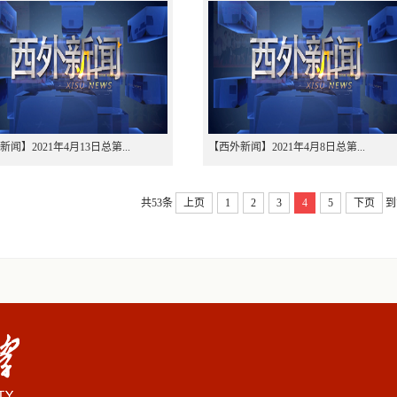
闻】2021年4月13日总第...
【西外新闻】2021年4月8日总第...
共53条
上页
1
2
3
4
5
下页
到