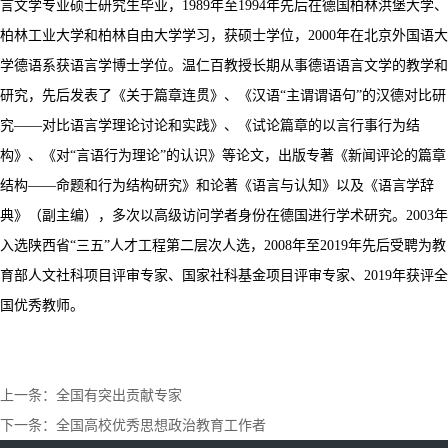
言文学专业硕士研究生毕业，1989年至1994年先后在德国柏林洪堡大学、
柏林工业大学和柏林自由大学学习，获硕士学位，2000年在北京外国语大
学德语系获语言学博士学位。温仁百教授长期从事德语语言文学的教学和
研究，先后发表了《关于篇章连贯》、《汉语“主谓谓语句”的汉德对比研
究——对比语言学理论讨论和实践》、《试论篇章的以言行事行为结
构》、《对“言语行为理论”的认识》等论文，出版专著《新闻评论的篇章
结构——命题和行为结构研究》和论著《语言与认知》以及《语言学辞
典》（副主编），多次以高级访问学者身份在德国进行学术研究。2003年
入选陕西省“三五”人才工程第二层次人选，2008年至2019年先后受聘为教
育部人文社科项目评审专家、国家社科基金项目评审专家、2019年获评全
国优秀教师。
上一条：全国有突出贡献专家
下一条：全国高校优秀思想政治教育工作者