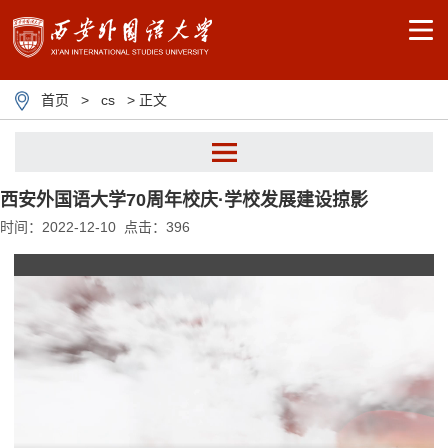
首页
>
cs
> 正文
西安外国语大学70周年校庆·学校发展建设掠影
cs
时间：2022-12-10 点击：
396
图说西外
人物西外
鉴史知来