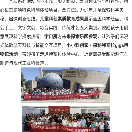
本次系列活动内容多元、形式新颖，兼具趣味性与科普性，精
心设置多项特色科创体验项目，全方位助力少年儿童探索科学奥
秘、启迪创新思维。
儿童科创素质教育成果展示
涵盖科学绘画、科
创手工、文字文创、影音实践、传统才艺五大类别，鼓励孩子用创
意展现科学探索热情；
宇宙魔方未来探索乐园参观
，让孩子们沉浸
式体验航天科技与智能交互项目；
小小科创家・探秘特斯拉
giga博
物馆
活动
，带领孩子走进特斯拉体验中心，近距离感受新能源汽车
制造与现代工业科技魅力。