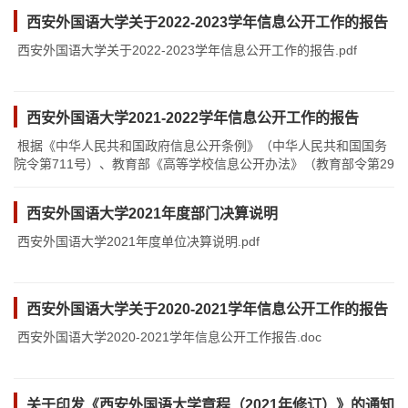
西安外国语大学关于2022-2023学年信息公开工作的报告
西安外国语大学关于2022-2023学年信息公开工作的报告.pdf​
西安外国语大学2021-2022学年信息公开工作的报告
根据《中华人民共和国政府信息公开条例》（中华人民共和国国务
院令第711号）、教育部《高等学校信息公开办法》（教育部令第29
号）以及《教育部关于公布<高等学校信息公开事项清单>的通知》
（教办函〔2014〕23号）要求，按照《关于做好2022年高校信息公
西安外国语大学2021年度部门决算说明
开年度报告工作的通知》的安排部署，学校按要求认真编制年度报
告，主要包括概述，主动公开情况，依申请公开和不予公开情况，
西安外国语大学2021年度单位决算说明.pdf​
对信息公开的评议情况，因学校信息公开工作受到的...
西安外国语大学关于2020-2021学年信息公开工作的报告
西安外国语大学2020-2021学年信息公开工作报告.doc
关于印发《西安外国语大学章程（2021年修订）》的通知