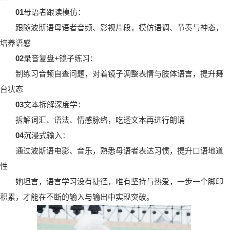
0
1
母语者跟读模仿：
跟随波斯语母语者音频、影视片段，模仿语调、节奏与神态，
培养语感
0
2
录音复盘+镜子练习：
制练习音频自查问题，对着镜子调整表情与肢体语言，提升舞
台状态
0
3
文本拆解深度学：
拆解词汇、语法、情感脉络，吃透文本再进行朗诵
04
沉浸式输入：
通过波斯语电影、音乐，熟悉母语者表达习惯，提升口语地道
性
她坦言，语言学习没有捷径，唯有坚持与热爱，一步一个脚印
积累，才能在不断的输入与输出中实现突破。