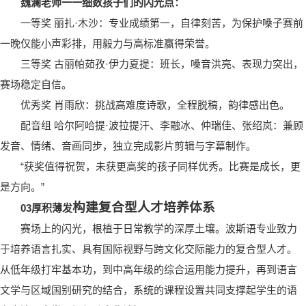
魏澜老师一一细数孩子们的闪光点：
一等奖 丽扎·木沙：专业成绩第一，自律刻苦，为保护嗓子赛前
一晚仅能小声彩排，用毅力与高标准赢得荣誉。
三等奖 古丽帕茹孜·伊力夏提：班长，嗓音洪亮、表现力突出，
赛场稳定自信。
优秀奖 肖雨欣：挑战高难度诗歌，全程脱稿，韵律感出色。
配音组 哈尔阿哈提·波拉提汗、李融冰、仲瑞佳、张绍岚：兼顾
发音、情绪、音画同步，独立完成影片剪辑与字幕制作。
“获奖值得祝贺，未获更高奖的孩子同样优秀。比赛是成长，更
是方向。”
构建复合型人才培养体系
0
3
厚积薄发
赛场上的闪光，根植于日常教学的深厚土壤。波斯语专业致力
于培养语言扎实、具有国际视野与跨文化交际能力的复合型人才。
从低年级打牢基本功，到中高年级的综合运用能力提升，再到语言
文学与区域国别研究的结合，系统的课程设置共同支撑起学生的语