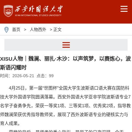
首页
>
人物西外
> 正文
XISU人物｜魏澜、丽扎·木沙：以声筑梦，以赛炼心，波
cs
斯语闪耀时
时间：2026-05-21 点击：
99
图说西外
4月25日，第一届“世图杯”全国大学生波斯语口语大赛在国防科
人物西外
技大学外国语学院圆满落幕。西安外国语大学亚非学院波斯语专业7
名学子奋勇争先，荣获一等奖1项、三等奖1项、优秀奖2项，指导教
鉴史知来
师魏澜荣获优秀指导教师奖，展现了西外波斯语专业的硬核实力与
育人成果。